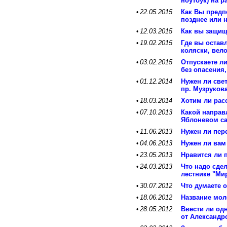
ноутбук) на р
22.05.2015
Как Вы предп
•
позднее или 
12.03.2015
Как вы защищ
•
19.02.2015
Где вы оставл
•
коляски, вел
03.02.2015
Отпускаете ли
•
без опасения,
01.12.2014
Нужен ли свет
•
пр. Музруков
18.03.2014
Хотим ли рас
•
07.10.2013
Какой направ
•
Яблоневом с
11.06.2013
Нужен ли пер
•
04.06.2013
Нужен ли вам
•
23.05.2013
Нравится ли 
•
24.03.2013
Что надо сдел
•
лестнике "Ми
30.07.2012
Что думаете 
•
18.06.2012
Название мол
•
28.05.2012
Ввести ли од
•
от Александр