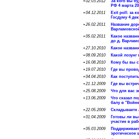
02.03.2012
За кого вы б
•
РФ 4 марта 20
04.12.2011
Exit poll: за
•
Госдуму 4 дек
26.02.2011
Название доро
•
Варламовско
05.02.2011
Какое названи
•
до д. Варлам
27.10.2010
Какое назван
•
08.09.2010
Какой лозунг
•
16.08.2010
Кому бы вы с
•
19.07.2010
Где вы прово
•
04.04.2010
Как поступит
•
21.12.2009
Где вы встре
•
25.08.2009
Что для вас 
•
13.06.2009
Что сказал п
•
балу в "Войн
22.05.2009
Складываете 
•
01.04.2009
Готовы ли вы
•
участие в ра
05.03.2009
Поддерживает
•
эротическое 