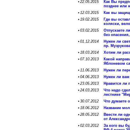
22.05.2015
Как Вы предп
•
позднее или 
12.03.2015
Как вы защищ
•
19.02.2015
Где вы оставл
•
коляски, вел
03.02.2015
Отпускаете ли
•
без опасения,
01.12.2014
Нужен ли свет
•
пр. Музруков
18.03.2014
Хотим ли рас
•
07.10.2013
Какой направ
•
Яблоневом с
11.06.2013
Нужен ли пер
•
04.06.2013
Нужен ли вам
•
23.05.2013
Нравится ли 
•
24.03.2013
Что надо сдел
•
лестнике "Ми
30.07.2012
Что думаете 
•
18.06.2012
Название мол
•
28.05.2012
Ввести ли од
•
от Александр
02.03.2012
За кого вы б
•
РФ 4 марта 20