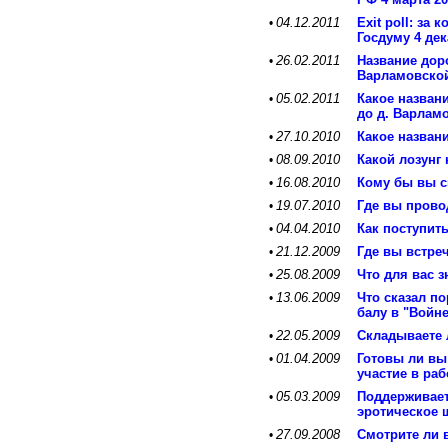
04.12.2011
Exit poll: за
•
Госдуму 4 дек
26.02.2011
Название доро
•
Варламовско
05.02.2011
Какое названи
•
до д. Варлам
27.10.2010
Какое назван
•
08.09.2010
Какой лозунг
•
16.08.2010
Кому бы вы с
•
19.07.2010
Где вы прово
•
04.04.2010
Как поступит
•
21.12.2009
Где вы встре
•
25.08.2009
Что для вас 
•
13.06.2009
Что сказал п
•
балу в "Войн
22.05.2009
Складываете 
•
01.04.2009
Готовы ли вы
•
участие в ра
05.03.2009
Поддерживает
•
эротическое 
27.09.2008
Смотрите ли 
•