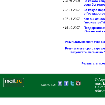
28.01.2008
За какого ка
•
если бы голо
22.11.2007
За какую пар
•
в Государств
07.11.2007
Как вы относ
•
"периметра")
16.10.2007
Поддерживает
•
Юлианский ка
Результаты первого тура ак
Результаты второго тура ак
Результаты мега-акции 
Результаты пре
© Адм
mail:
b
Подписаться:
Сайт 
обяза