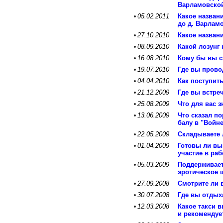
Варламовско
05.02.2011
Какое названи
•
до д. Варлам
27.10.2010
Какое назван
•
08.09.2010
Какой лозунг
•
16.08.2010
Кому бы вы с
•
19.07.2010
Где вы прово
•
04.04.2010
Как поступит
•
21.12.2009
Где вы встре
•
25.08.2009
Что для вас 
•
13.06.2009
Что сказал п
•
балу в "Войн
22.05.2009
Складываете 
•
01.04.2009
Готовы ли вы
•
участие в ра
05.03.2009
Поддерживает
•
эротическое 
27.09.2008
Смотрите ли 
•
30.07.2008
Где вы отдых
•
12.03.2008
Какое такси 
•
и рекомендуе