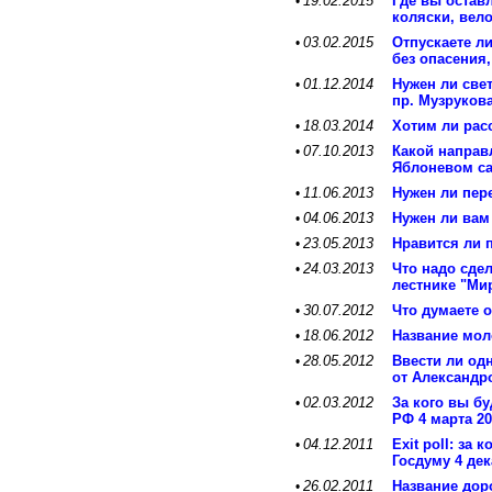
19.02.2015
Где вы оставл
•
коляски, вел
03.02.2015
Отпускаете ли
•
без опасения,
01.12.2014
Нужен ли свет
•
пр. Музруков
18.03.2014
Хотим ли рас
•
07.10.2013
Какой направ
•
Яблоневом с
11.06.2013
Нужен ли пер
•
04.06.2013
Нужен ли вам
•
23.05.2013
Нравится ли 
•
24.03.2013
Что надо сдел
•
лестнике "Ми
30.07.2012
Что думаете 
•
18.06.2012
Название мол
•
28.05.2012
Ввести ли од
•
от Александр
02.03.2012
За кого вы б
•
РФ 4 марта 20
04.12.2011
Exit poll: за
•
Госдуму 4 дек
26.02.2011
Название доро
•