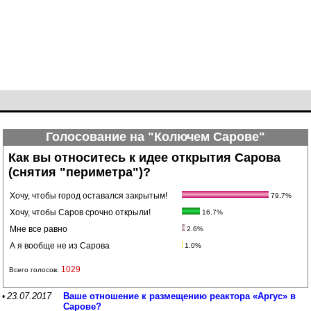
Голосование на "Колючем Сарове"
Как вы относитесь к идее открытия Сарова
(снятия "периметра")?
Хочу, чтобы город оставался закрытым!
79.7%
Хочу, чтобы Саров срочно открыли!
16.7%
Мне все равно
2.6%
А я вообще не из Сарова
1.0%
1029
Всего голосов:
23.07.2017
Ваше отношение к размещению реактора «Аргус» в
•
Сарове?