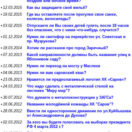
позднее или ночное время?
12.03.2015
Как вы защищаете своё жильё?
•
19.02.2015
Где вы оставляете после прогулки свои санки,
•
коляски, велосипеды?
03.02.2015
Отпускаете ли Вы своих детей гулять после 18 часов
•
без опасения, что с ними что-нибудь случится?
01.12.2014
Нужен ли светофор на перекрёстке ул. Советская и
•
пр. Музрукова?
18.03.2014
Хотим ли рассказов про город Заречный?
•
07.10.2013
Какой направленности должны быть названия улиц в
•
Яблоневом саду?
11.06.2013
Нужен ли переход на мосту у Маслихи
•
04.06.2013
Нужен ли вам саровский квас?
•
23.05.2013
Нравится ли предполагаемый логотип ХК «Саров»?
•
24.03.2013
Что надо сделать с металлической стелой на
•
лестнике "Миру мир"?
30.07.2012
Что думаете о металлоконструкции у ЗАГСа?
•
18.06.2012
Название молодёжной команды ХК "Саров"?
•
28.05.2012
Ввести ли одностороннее движение по ул.Куйбышева
•
от Александровича до Духова?
02.03.2012
За кого вы будете голосовать на выборах президента
•
РФ 4 марта 2012 г.?