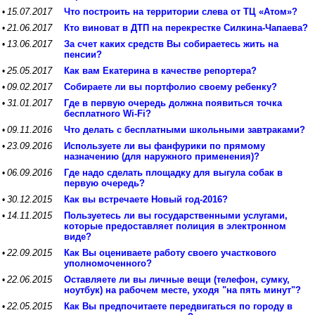
15.07.2017
Что построить на территории слева от ТЦ «Атом»?
•
21.06.2017
Кто виноват в ДТП на перекрестке Силкина-Чапаева?
•
13.06.2017
За счет каких средств Вы собираетесь жить на
•
пенсии?
25.05.2017
Как вам Екатерина в качестве репортера?
•
09.02.2017
Собираете ли вы портфолио своему ребенку?
•
31.01.2017
Где в первую очередь должна появиться точка
•
бесплатного Wi-Fi?
09.11.2016
Что делать с бесплатными школьными завтраками?
•
23.09.2016
Используете ли вы фанфурики по прямому
•
назначению (для наружного применения)?
06.09.2016
Где надо сделать площадку для выгула собак в
•
первую очередь?
30.12.2015
Как вы встречаете Новый год-2016?
•
14.11.2015
Пользуетесь ли вы государственными услугами,
•
которые предоставляет полиция в электронном
виде?
22.09.2015
Как Вы оцениваете работу своего участкового
•
уполномоченного?
22.06.2015
Оставляете ли вы личные вещи (телефон, сумку,
•
ноутбук) на рабочем месте, уходя "на пять минут"?
22.05.2015
Как Вы предпочитаете передвигаться по городу в
•