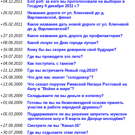
04.12.2011
Exit poll: за кого вы проголосовали на выборах в
•
Госдуму 4 декабря 2011 г.?
26.02.2011
Название дороги от ул. Ключевой до д.
•
Варламовской, финал
05.02.2011
Какое название дать новой дороге от ул. Ключевой
•
до д. Варламовской?
27.10.2010
Какое название дать дороге до профилактория?
•
08.09.2010
Какой лозунг ко Дню города лучше?
•
16.08.2010
Кому бы вы скорее доверили своё будущее?
•
19.07.2010
Где вы проводите это лето?
•
04.04.2010
Как поступить с танком?
•
21.12.2009
Где вы встречаете Новый год-2010?
•
25.08.2009
Что для вас значит "голодомор"?
•
13.06.2009
Что сказал поручик Ржевский Наташе Ростовой на
•
балу в "Войне и мире"?
22.05.2009
Складываете ли вы деньги в копилку?
•
01.04.2009
Готовы ли вы на безвозмездной основе принять
•
участие в работе народной дружины?
05.03.2009
Поддерживаете ли вы решение запретить мужское
•
эротическое шоу к 8 марта во Дворце молодёжи?
27.09.2008
Смотрите ли вы "Канал-16"
•
30.07.2008
Где вы отдыхаете этим летом?
•