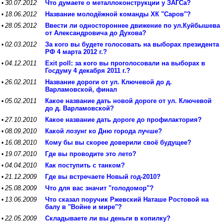
30.07.2012
Что думаете о металлоконструкции у ЗАГСа?
•
18.06.2012
Название молодёжной команды ХК "Саров"?
•
28.05.2012
Ввести ли одностороннее движение по ул.Куйбышева
•
от Александровича до Духова?
02.03.2012
За кого вы будете голосовать на выборах президента
•
РФ 4 марта 2012 г.?
04.12.2011
Exit poll: за кого вы проголосовали на выборах в
•
Госдуму 4 декабря 2011 г.?
26.02.2011
Название дороги от ул. Ключевой до д.
•
Варламовской, финал
05.02.2011
Какое название дать новой дороге от ул. Ключевой
•
до д. Варламовской?
27.10.2010
Какое название дать дороге до профилактория?
•
08.09.2010
Какой лозунг ко Дню города лучше?
•
16.08.2010
Кому бы вы скорее доверили своё будущее?
•
19.07.2010
Где вы проводите это лето?
•
04.04.2010
Как поступить с танком?
•
21.12.2009
Где вы встречаете Новый год-2010?
•
25.08.2009
Что для вас значит "голодомор"?
•
13.06.2009
Что сказал поручик Ржевский Наташе Ростовой на
•
балу в "Войне и мире"?
22.05.2009
Складываете ли вы деньги в копилку?
•