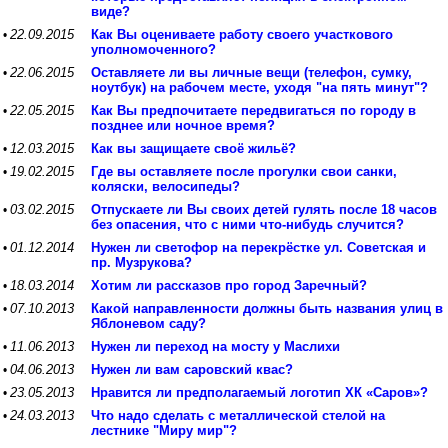
виде?
22.09.2015
Как Вы оцениваете работу своего участкового
•
уполномоченного?
22.06.2015
Оставляете ли вы личные вещи (телефон, сумку,
•
ноутбук) на рабочем месте, уходя "на пять минут"?
22.05.2015
Как Вы предпочитаете передвигаться по городу в
•
позднее или ночное время?
12.03.2015
Как вы защищаете своё жильё?
•
19.02.2015
Где вы оставляете после прогулки свои санки,
•
коляски, велосипеды?
03.02.2015
Отпускаете ли Вы своих детей гулять после 18 часов
•
без опасения, что с ними что-нибудь случится?
01.12.2014
Нужен ли светофор на перекрёстке ул. Советская и
•
пр. Музрукова?
18.03.2014
Хотим ли рассказов про город Заречный?
•
07.10.2013
Какой направленности должны быть названия улиц в
•
Яблоневом саду?
11.06.2013
Нужен ли переход на мосту у Маслихи
•
04.06.2013
Нужен ли вам саровский квас?
•
23.05.2013
Нравится ли предполагаемый логотип ХК «Саров»?
•
24.03.2013
Что надо сделать с металлической стелой на
•
лестнике "Миру мир"?