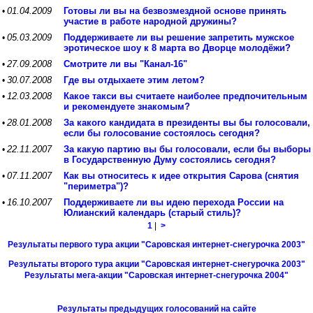
01.04.2009
Готовы ли вы на безвозмездной основе принять
•
участие в работе народной дружины?
05.03.2009
Поддерживаете ли вы решение запретить мужское
•
эротическое шоу к 8 марта во Дворце молодёжи?
27.09.2008
Смотрите ли вы "Канал-16"
•
30.07.2008
Где вы отдыхаете этим летом?
•
12.03.2008
Какое такси вы считаете наиболее предпочительным
•
и рекомендуете знакомым?
28.01.2008
За какого кандидата в президенты вы бы голосовали,
•
если бы голосование состоялось сегодня?
22.11.2007
За какую партию вы бы голосовали, если бы выборы
•
в Государственную Думу состоялись сегодня?
07.11.2007
Как вы относитесь к идее открытия Сарова (снятия
•
"периметра")?
16.10.2007
Поддерживаете ли вы идею перехода России на
•
Юлианский календарь (старый стиль)?
1
|
>
Результаты первого тура акции "Саровская интернет-снегурочка 2003"
Результаты второго тура акции "Саровская интернет-снегурочка 2003"
Результаты мега-акции "Саровская интернет-снегурочка 2004"
Результаты предыдущих голосований на сайте