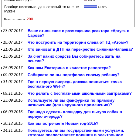
Вообще нисколько, да и сотовый-то мне не
13.0%
нужен
200
Всего голосов:
23.07.2017
Ваше отношение к размещению реактора «Аргус» в
•
Сарове?
15.07.2017
Что построить на территории слева от ТЦ «Атом»?
•
21.06.2017
Кто виноват в ДТП на перекрестке Силкина-Чапаева?
•
13.06.2017
За счет каких средств Вы собираетесь жить на
•
пенсии?
25.05.2017
Как вам Екатерина в качестве репортера?
•
09.02.2017
Собираете ли вы портфолио своему ребенку?
•
31.01.2017
Где в первую очередь должна появиться точка
•
бесплатного Wi-Fi?
09.11.2016
Что делать с бесплатными школьными завтраками?
•
23.09.2016
Используете ли вы фанфурики по прямому
•
назначению (для наружного применения)?
06.09.2016
Где надо сделать площадку для выгула собак в
•
первую очередь?
30.12.2015
Как вы встречаете Новый год-2016?
•
14.11.2015
Пользуетесь ли вы государственными услугами,
•
которые предоставляет полиция в электронном