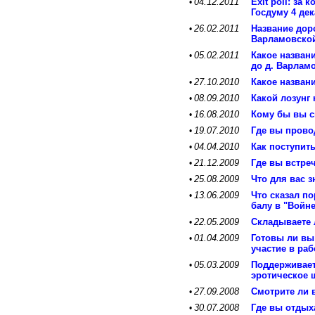
04.12.2011
Exit poll: за
•
Госдуму 4 дек
26.02.2011
Название доро
•
Варламовско
05.02.2011
Какое названи
•
до д. Варлам
27.10.2010
Какое назван
•
08.09.2010
Какой лозунг
•
16.08.2010
Кому бы вы с
•
19.07.2010
Где вы прово
•
04.04.2010
Как поступит
•
21.12.2009
Где вы встре
•
25.08.2009
Что для вас 
•
13.06.2009
Что сказал п
•
балу в "Войн
22.05.2009
Складываете 
•
01.04.2009
Готовы ли вы
•
участие в ра
05.03.2009
Поддерживает
•
эротическое 
27.09.2008
Смотрите ли 
•
30.07.2008
Где вы отдых
•