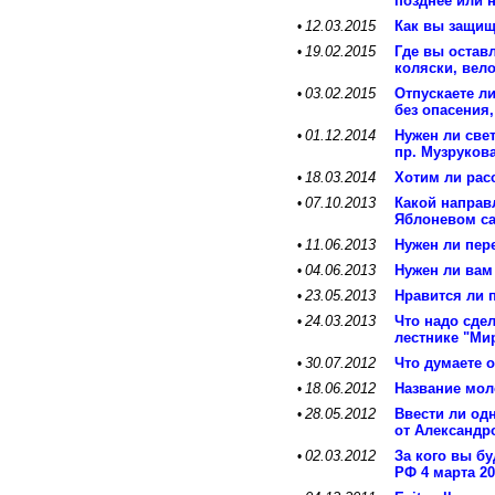
позднее или 
12.03.2015
Как вы защищ
•
19.02.2015
Где вы оставл
•
коляски, вел
03.02.2015
Отпускаете ли
•
без опасения,
01.12.2014
Нужен ли свет
•
пр. Музруков
18.03.2014
Хотим ли рас
•
07.10.2013
Какой направ
•
Яблоневом с
11.06.2013
Нужен ли пер
•
04.06.2013
Нужен ли вам
•
23.05.2013
Нравится ли 
•
24.03.2013
Что надо сдел
•
лестнике "Ми
30.07.2012
Что думаете 
•
18.06.2012
Название мол
•
28.05.2012
Ввести ли од
•
от Александр
02.03.2012
За кого вы б
•
РФ 4 марта 20