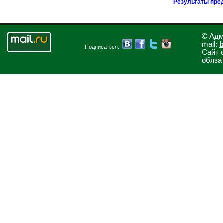
Результаты пре
© Адм
mail:
b
Подписаться:
Сайт 
обяза