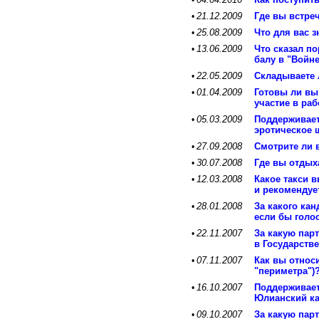
•
21.12.2009
Где вы встре
•
25.08.2009
Что для вас 
•
13.06.2009
Что сказал п
•
балу в "Войн
22.05.2009
Складываете 
•
01.04.2009
Готовы ли вы
•
участие в ра
05.03.2009
Поддерживает
•
эротическое 
27.09.2008
Смотрите ли 
•
30.07.2008
Где вы отдых
•
12.03.2008
Какое такси 
•
и рекомендуе
28.01.2008
За какого ка
•
если бы голо
22.11.2007
За какую пар
•
в Государств
07.11.2007
Как вы относ
•
"периметра")
16.10.2007
Поддерживает
•
Юлианский ка
09.10.2007
За какую пар
•