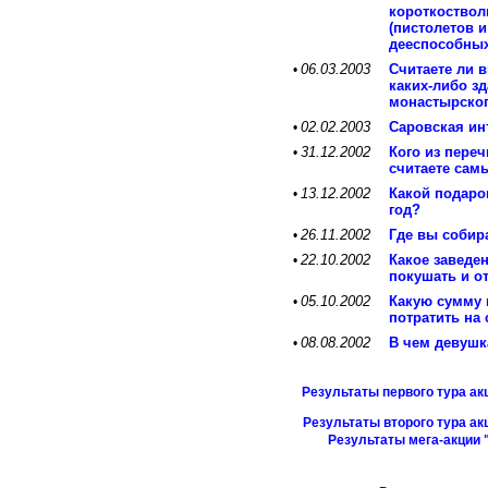
короткоствол
(пистолетов 
дееспособных
06.03.2003
Считаете ли 
•
каких-либо з
монастырског
02.02.2003
Саровская ин
•
31.12.2002
Кого из пере
•
считаете са
13.12.2002
Какой подаро
•
год?
26.11.2002
Где вы собир
•
22.10.2002
Какое заведе
•
покушать и о
05.10.2002
Какую сумму 
•
потратить на
08.08.2002
В чем девушк
•
Результаты первого тура ак
Результаты второго тура ак
Результаты мега-акции 