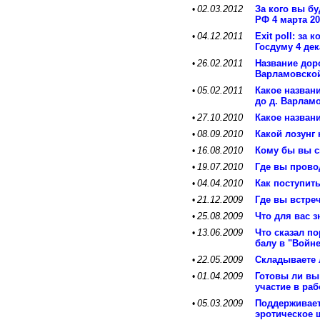
02.03.2012
За кого вы б
•
РФ 4 марта 20
04.12.2011
Exit poll: за
•
Госдуму 4 дек
26.02.2011
Название доро
•
Варламовско
05.02.2011
Какое названи
•
до д. Варлам
27.10.2010
Какое назван
•
08.09.2010
Какой лозунг
•
16.08.2010
Кому бы вы с
•
19.07.2010
Где вы прово
•
04.04.2010
Как поступит
•
21.12.2009
Где вы встре
•
25.08.2009
Что для вас 
•
13.06.2009
Что сказал п
•
балу в "Войн
22.05.2009
Складываете 
•
01.04.2009
Готовы ли вы
•
участие в ра
05.03.2009
Поддерживает
•
эротическое 