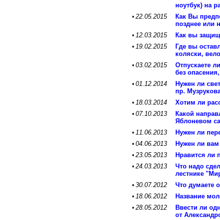
ноутбук) на р
22.05.2015
Как Вы предп
•
позднее или 
12.03.2015
Как вы защищ
•
19.02.2015
Где вы оставл
•
коляски, вел
03.02.2015
Отпускаете ли
•
без опасения,
01.12.2014
Нужен ли свет
•
пр. Музруков
18.03.2014
Хотим ли рас
•
07.10.2013
Какой направ
•
Яблоневом с
11.06.2013
Нужен ли пер
•
04.06.2013
Нужен ли вам
•
23.05.2013
Нравится ли 
•
24.03.2013
Что надо сдел
•
лестнике "Ми
30.07.2012
Что думаете 
•
18.06.2012
Название мол
•
28.05.2012
Ввести ли од
•
от Александр