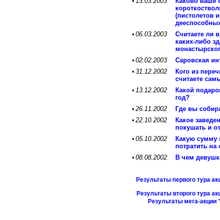
13.03.2003
Каково ваше 
•
короткоствол
(пистолетов 
дееспособных
06.03.2003
Считаете ли 
•
каких-либо з
монастырског
02.02.2003
Саровская ин
•
31.12.2002
Кого из пере
•
считаете са
13.12.2002
Какой подаро
•
год?
26.11.2002
Где вы собир
•
22.10.2002
Какое заведе
•
покушать и о
05.10.2002
Какую сумму 
•
потратить на
08.08.2002
В чем девушк
•
Результаты первого тура ак
Результаты второго тура ак
Результаты мега-акции 