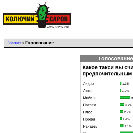
Голосование
Главная
»
Голосование
Какое такси вы сч
предпочительным 
Лидер
1.3%
Люкс
1.0%
Мобиль
9
Пассаж
3.7%
Плюс
2.9%
Профи
1.4%
Рандеву
3.1%