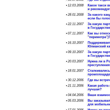
12.03.2008
Какое такси 
•
и рекомендуе
28.01.2008
За какого ка
•
если бы голо
22.11.2007
За какую пар
•
в Государств
07.11.2007
Как вы относ
•
"периметра")
16.10.2007
Поддерживает
•
Юлианский ка
09.10.2007
За какую пар
•
в Государств
20.03.2007
Нужна ли в Р
•
преступления
18.01.2007
Сталкивались
•
промплощад
30.12.2006
Где вы встре
•
21.11.2006
Какая работа
•
лучшая?
04.04.2006
Ваши взаимоо
•
05.03.2006
Вы заказывал
•
для мобильни
17.01.2006
Нужен ли втор