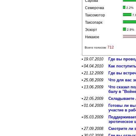
Сарова
Семерочка
2.2%
Таксомотор
7.
Таксопарк
Эскорт
2.9%
Никакое
712
Всего голосов:
19.07.2010
Где вы прово
•
04.04.2010
Как поступит
•
21.12.2009
Где вы встре
•
25.08.2009
Что для вас 
•
13.06.2009
Что сказал п
•
балу в "Войн
22.05.2009
Складываете 
•
01.04.2009
Готовы ли вы
•
участие в ра
05.03.2009
Поддерживает
•
эротическое 
27.09.2008
Смотрите ли 
•
30.07.2008
Где вы отдых
•